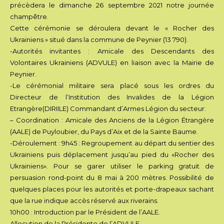
précèdera le dimanche 26 septembre 2021 notre journée
champêtre.
Cette cérémonie se déroulera devant le « Rocher des
Ukrainiens » situé dans la commune de Peynier (13 790).
-Autorités invitantes : Amicale des Descendants des
Volontaires Ukrainiens (ADVULE) en liaison avec la Mairie de
Peynier.
-Le cérémonial militaire sera placé sous les ordres du
Directeur de l’Institution des Invalides de la Légion
Etrangère(DIRIILE) Commandant d’Armes Légion du secteur.
– Coordination : Amicale des Anciens de la Légion Étrangère
(AALE) de Puyloubier, du Pays d’Aix et de la Sainte Baume.
-Déroulement : 9h45 : Regroupement au départ du sentier des
Ukrainiens puis déplacement jusqu’au pied du «Rocher des
Ukrainiens». Pour se garer utiliser le parking gratuit de
persuasion rond-point du 8 mai à 200 mètres. Possibilité de
quelques places pour les autorités et porte-drapeaux sachant
que la rue indique accès réservé aux riverains.
10h00 : Introduction par le Président de l’AALE.
Allocution de la Présidente de l’ADVULE.