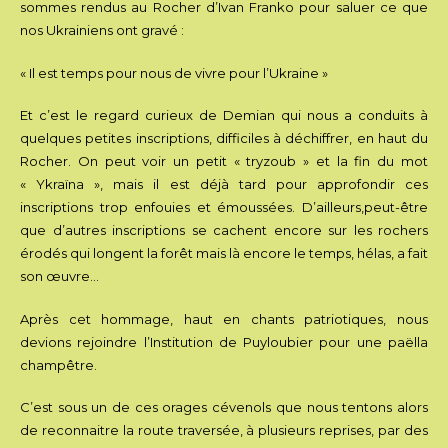
sommes rendus au Rocher d’Ivan Franko pour saluer ce que
nos Ukrainiens ont gravé :
« Il est temps pour nous de vivre pour l’Ukraine »
Et c’est le regard curieux de Demian qui nous a conduits à
quelques petites inscriptions, difficiles à déchiffrer, en haut du
Rocher. On peut voir un petit « tryzoub » et la fin du mot
« Ykraïna », mais il est déjà tard pour approfondir ces
inscriptions trop enfouies et émoussées. D’ailleurs,peut-être
que d’autres inscriptions se cachent encore sur les rochers
érodés qui longent la forêt mais là encore le temps, hélas, a fait
son œuvre…
Après cet hommage, haut en chants patriotiques, nous
devions rejoindre l’Institution de Puyloubier pour une paëlla
champêtre.
C’est sous un de ces orages cévenols que nous tentons alors
de reconnaitre la route traversée, à plusieurs reprises, par des