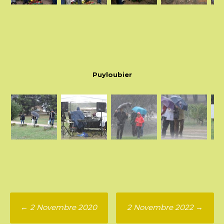
Puyloubier
Poste
←
2 Novembre 2020
2 Novembre 2022
→
navigation