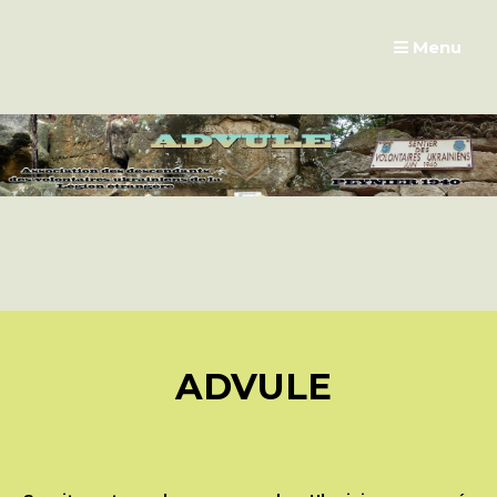
Passer
au
Menu
contenu
ADVULE